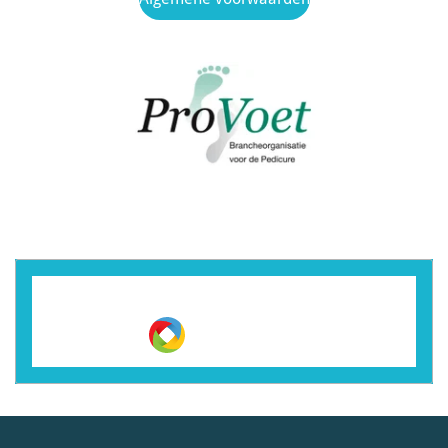
Maak jouw eigen website met
JouwWeb