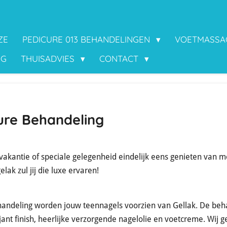
ZE
PEDICURE 013 BEHANDELINGEN
VOETMASSA
NG
THUISADVIES
CONTACT
ure Behandeling
 vakantie of speciale gelegenheid eindelijk eens genieten van m
lak zul jij die luxe ervaren!
handeling worden jouw teennagels voorzien van Gellak. De beh
jant finish, heerlijke verzorgende nagelolie en voetcreme. Wij 