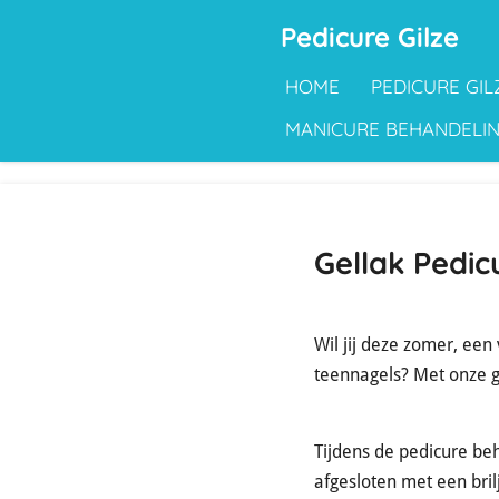
Ga
Pedicure Gilze
direct
HOME
PEDICURE GIL
naar
de
MANICURE BEHANDELI
hoofdinhoud
Gellak Pedic
Wil jij deze zomer, een
teennagels? Met onze ge
Tijdens de pedicure be
afgesloten met een bril