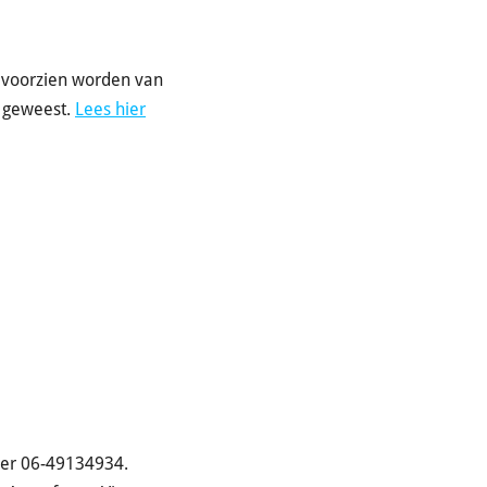
s voorzien worden van
jn geweest.
Lees hier
mer 06-49134934.