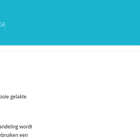
GE
ooie gelakte
andeling wordt
gebruiken een