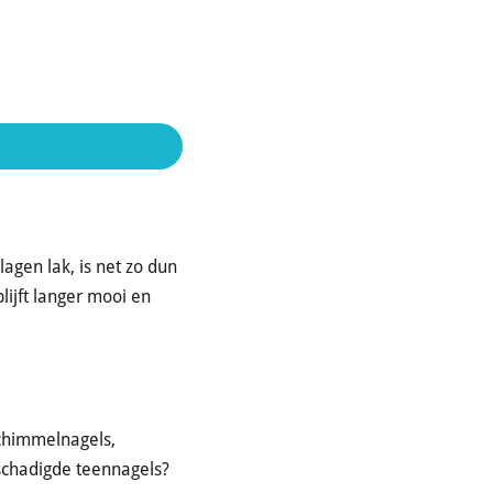
lagen lak, is net zo dun
blijft langer mooi en
schimmelnagels,
eschadigde teennagels?